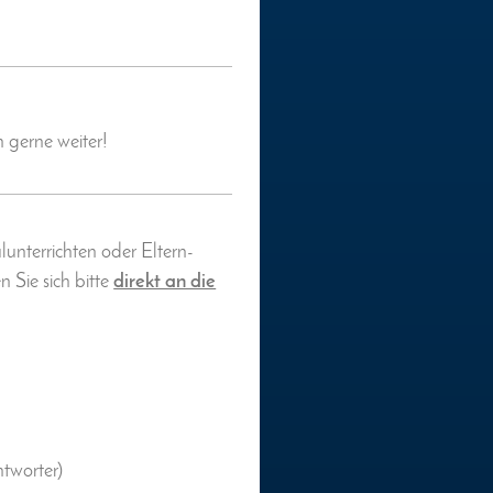
n gerne weiter!
ulunterrichten oder Eltern-
 Sie sich bitte
direkt an die
tworter)