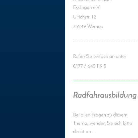
Esslingen e.V.
Ulrichstr. 12
73249 Wernau
Rufen Sie einfach an unter
0177 / 645 119 5
Radfahrausbildung
Bei allen Fragen zu diesem
Thema, wenden Sie sich bitte
direkt an ...